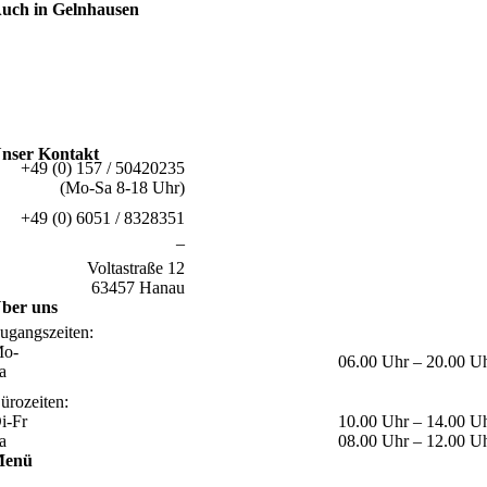
uch in Gelnhausen
nser Kontakt
+49 (0) 157 / 50420235
(Mo-Sa 8-18 Uhr)
+49 (0) 6051 / 8328351
–
Voltastraße 12
63457 Hanau
ber uns
ugangszeiten:
o-
06.00 Uhr – 20.00 U
a
ürozeiten:
i-Fr
10.00 Uhr – 14.00 U
a
08.00 Uhr – 12.00 U
Menü